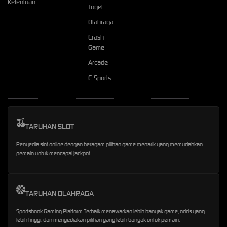
Ketentuan
Togel
Olahraga
Crash
Game
Arcade
E-Sports
TARUHAN SLOT
Penyedia slot online dengan beragam pilihan game menarik yang memudahkan
pemain untuk mencapai jackpot
TARUHAN OLAHRAGA
Sportsbook Gaming Platform Terbaik menawarkan lebih banyak game, odds yang
lebih tinggi, dan menyediakan pilihan yang lebih banyak untuk pemain.