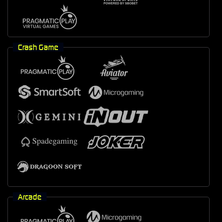
Crash Game
Arcade