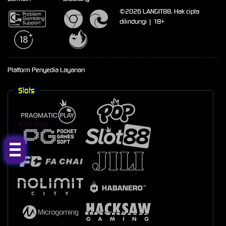
©2026 LANGIT88. Hak cipta
dilindungi | 18+
Platform Penyedia Layanan
Slots
Klik Sini